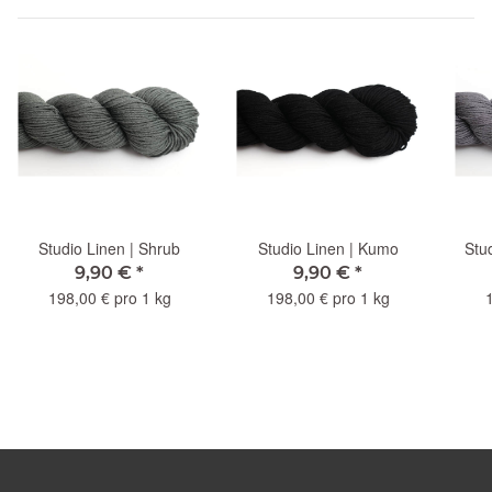
Studio Linen | Shrub
Studio Linen | Kumo
Stu
9,90 €
*
9,90 €
*
198,00 € pro 1 kg
198,00 € pro 1 kg