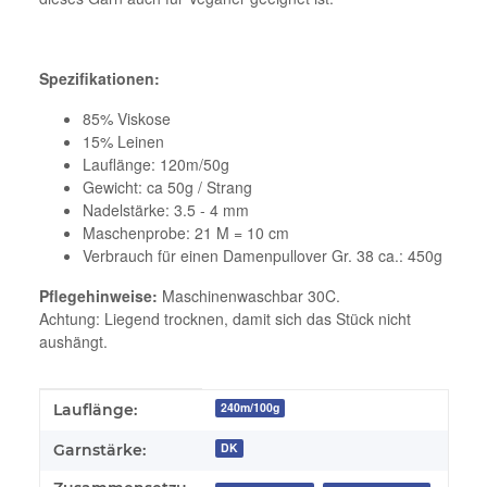
Spezifikationen:
85% Viskose
15% Leinen
Lauflänge: 120m/50g
Gewicht: ca 50g / Strang
Nadelstärke: 3.5 - 4 mm
Maschenprobe: 21 M = 10 cm
Verbrauch für einen Damenpullover Gr. 38 ca.: 450g
Pflegehinweise:
Maschinenwaschbar 30C.
Achtung: Liegend trocknen, damit sich das Stück nicht
aushängt.
Produkteigenschaft
Wert
240m/100g
Lauflänge:
DK
Garnstärke: