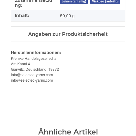
Zusammensetzu
Leinen (anteilig)
Viskose (anteilig)
ng:
50,00 g
Inhalt:
Angaben zur Produktsicherheit
Herstellerinformationen:
Kremke Handelsgesellschaft
Am Kanal 4
Garwitz, Deutschland, 19372
info@selected-yarns.com
info@selected-yarns.com
Ähnliche Artikel