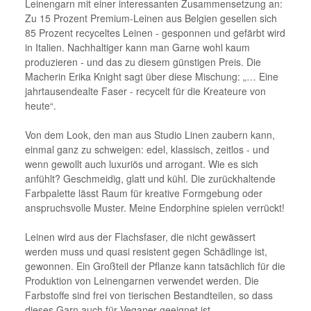
Leinengarn mit einer interessanten Zusammensetzung an:
Zu 15 Prozent Premium-Leinen aus Belgien gesellen sich
85 Prozent recyceltes Leinen - gesponnen und gefärbt wird
in Italien. Nachhaltiger kann man Garne wohl kaum
produzieren - und das zu diesem günstigen Preis. Die
Macherin Erika Knight sagt über diese Mischung: „… Eine
jahrtausendealte Faser - recycelt für die Kreateure von
heute“.
Von dem Look, den man aus Studio Linen zaubern kann,
einmal ganz zu schweigen: edel, klassisch, zeitlos - und
wenn gewollt auch luxuriös und arrogant. Wie es sich
anfühlt? Geschmeidig, glatt und kühl. Die zurückhaltende
Farbpalette lässt Raum für kreative Formgebung oder
anspruchsvolle Muster. Meine Endorphine spielen verrückt!
Leinen wird aus der Flachsfaser, die nicht gewässert
werden muss und quasi resistent gegen Schädlinge ist,
gewonnen. Ein Großteil der Pflanze kann tatsächlich für die
Produktion von Leinengarnen verwendet werden. Die
Farbstoffe sind frei von tierischen Bestandteilen, so dass
dieses Garn auch für Veganer geeignet ist.