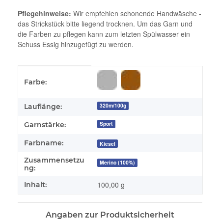
Pflegehinweise:
Wir empfehlen schonende Handwäsche -
das Strickstück bitte liegend trocknen. Um das Garn und
die Farben zu pflegen kann zum letzten Spülwasser ein
Schuss Essig hinzugefügt zu werden.
Produkteigenschaft
Wert
Farbe:
320m/100g
Lauflänge:
Sport
Garnstärke:
Farbname:
Kiesel
Zusammensetzu
Merino (100%)
ng:
100,00 g
Inhalt:
Angaben zur Produktsicherheit