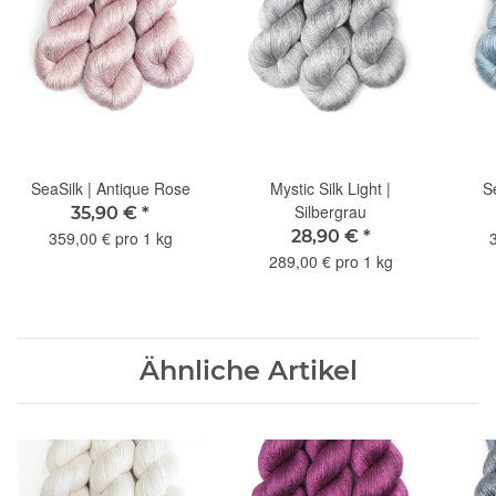
SeaSilk | Antique Rose
Mystic Silk Light |
S
Silbergrau
35,90 €
*
28,90 €
*
359,00 € pro 1 kg
289,00 € pro 1 kg
Ähnliche Artikel