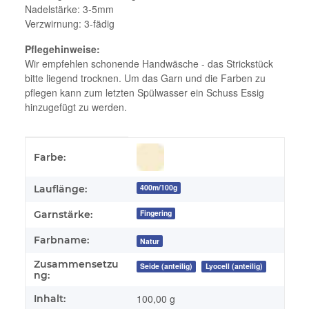
Nadelstärke: 3-5mm
Verzwirnung: 3-fädig
Pflegehinweise:
Wir empfehlen schonende Handwäsche - das Strickstück
bitte liegend trocknen. Um das Garn und die Farben zu
pflegen kann zum letzten Spülwasser ein Schuss Essig
hinzugefügt zu werden.
Produkteigenschaft
Wert
Farbe:
400m/100g
Lauflänge:
Fingering
Garnstärke:
Farbname:
Natur
Zusammensetzu
Seide (anteilig)
Lyocell (anteilig)
ng:
100,00 g
Inhalt: