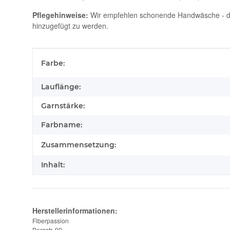
Pflegehinweise:
Wir empfehlen schonende Handwäsche - das
hinzugefügt zu werden.
Produkteigenschaft
Wert
Farbe:
Lauflänge:
Garnstärke:
Farbname:
Zusammensetzung:
Inhalt:
Herstellerinformationen:
Fiberpassion
Bergstr. 90