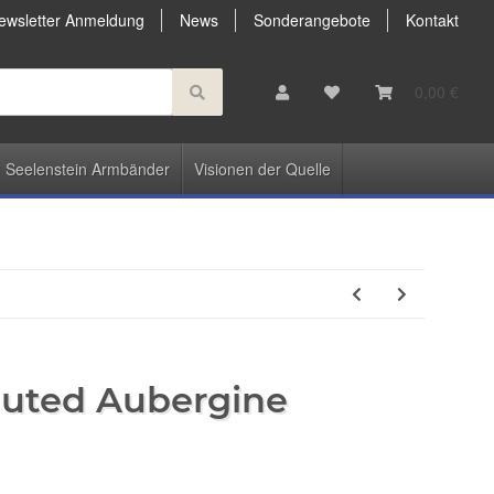
ewsletter Anmeldung
News
Sonderangebote
Kontakt
0,00 €
Seelenstein Armbänder
Visionen der Quelle
 Muted Aubergine