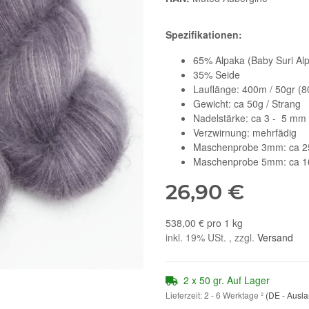
Spezifikationen:
65% Alpaka (Baby Suri Al
35% Seide
Lauflänge: 400m / 50gr (
Gewicht: ca 50g / Strang
Nadelstärke: ca 3 - 5 mm
Verzwirnung: mehrfädig
Maschenprobe 3mm: ca 2
Maschenprobe 5mm: ca 1
26,90 €
538,00 € pro 1 kg
inkl. 19% USt. , zzgl.
Versand
2 x 50 gr. Auf Lager
Lieferzeit:
2 - 6 Werktage
²
(DE - Ausl