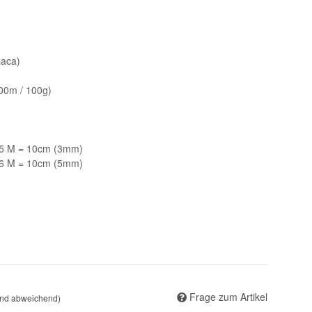
paca)
800m / 100g)
5 M = 10cm (3mm)
6 M = 10cm (5mm)
Frage zum Artikel
and abweichend)