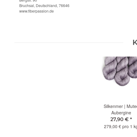
Bruchsal, Deutschland, 76646
www.fiberpassion.de
K
Silkenmer | Mute
Aubergine
27,90 €
*
279,00 € pro 1 k