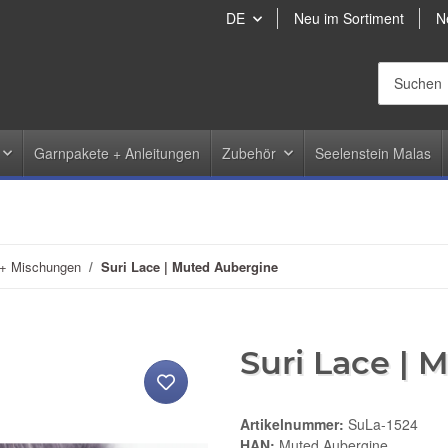
DE
Neu im Sortiment
N
Garnpakete + Anleitungen
Zubehör
Seelenstein Malas
 + Mischungen
Suri Lace | Muted Aubergine
Suri Lace |
Artikelnummer:
SuLa-1524
HAN:
Muted Aubergine