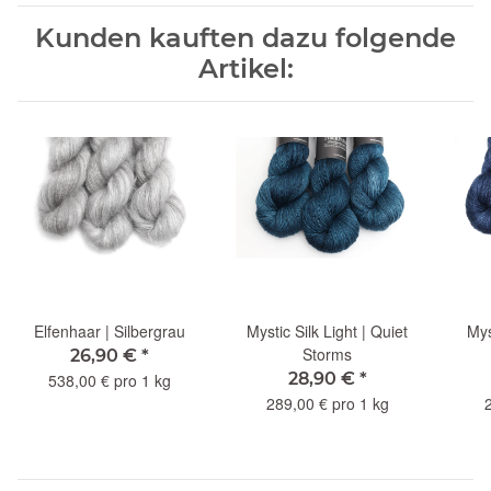
Kunden kauften dazu folgende
Artikel:
Elfenhaar | Silbergrau
Mystic Silk Light | Quiet
Mys
Storms
26,90 €
*
28,90 €
*
538,00 € pro 1 kg
289,00 € pro 1 kg