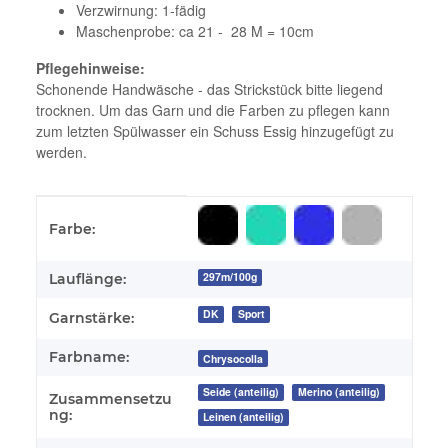
Verzwirnung: 1-fädig
Maschenprobe: ca 21 - 28 M = 10cm
Pflegehinweise:
Schonende Handwäsche - das Strickstück bitte liegend
trocknen. Um das Garn und die Farben zu pflegen kann
zum letzten Spülwasser ein Schuss Essig hinzugefügt zu
werden.
Produkteigenschaft
Wert
Farbe:
297m/100g
Lauflänge:
DK
Sport
Garnstärke:
Farbname:
Chrysocolla
Seide (anteilig)
Merino (anteilig)
Zusammensetzu
ng:
Leinen (anteilig)