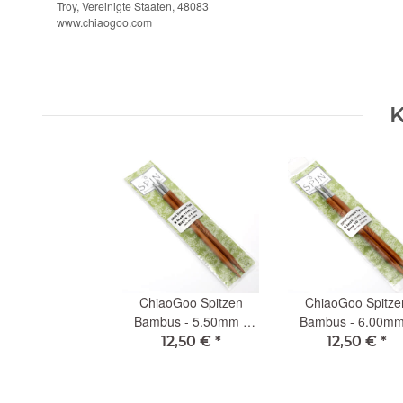
Troy, Vereinigte Staaten, 48083
www.chiaogoo.com
K
ChiaoGoo Spitzen
ChiaoGoo Spitze
Bambus - 5.50mm -
Bambus - 6.00mm
13cm (L)
13cm (L)
12,50 €
*
12,50 €
*