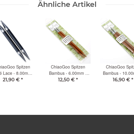
Ähnliche Artikel
iaoGoo Spitzen
ChiaoGoo Spitzen
ChiaoGoo Spit
é Lace - 8.00mm -
Bambus - 6.00mm -
Bambus - 10.0
13cm (L)
13cm (L)
13cm (L)
21,90 €
*
12,50 €
*
16,90 €
*