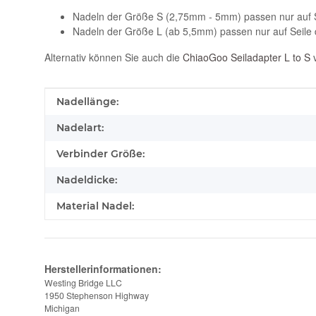
Nadeln der Größe S (2,75mm - 5mm) passen nur auf S
Nadeln der Größe L (ab 5,5mm) passen nur auf Seile 
Alternativ können Sie auch die
ChiaoGoo Seiladapter L to S
v
Produkteigenschaft
Wert
Nadellänge:
Nadelart:
Verbinder Größe:
Nadeldicke:
Material Nadel:
Herstellerinformationen:
Westing Bridge LLC
1950 Stephenson Highway
Michigan