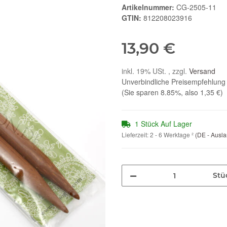
Artikelnummer:
CG-2505-11
GTIN:
812208023916
13,90 €
inkl. 19% USt. , zzgl.
Versand
Unverbindliche Preisempfehlung 
(Sie sparen
8.85%
, also
1,35 €
)
1 Stück Auf Lager
Lieferzeit:
2 - 6 Werktage
²
(DE - Ausl
Stü