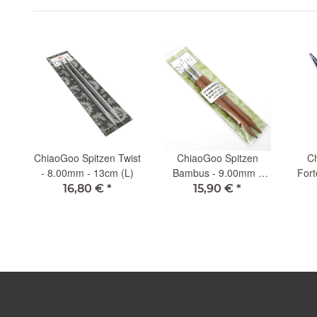
ChiaoGoo Spitzen Twist
ChiaoGoo Spitzen
Ch
 -
- 8.00mm - 13cm (L)
Bambus - 9.00mm -
Fort
13cm (L)
16,80 €
*
15,90 €
*