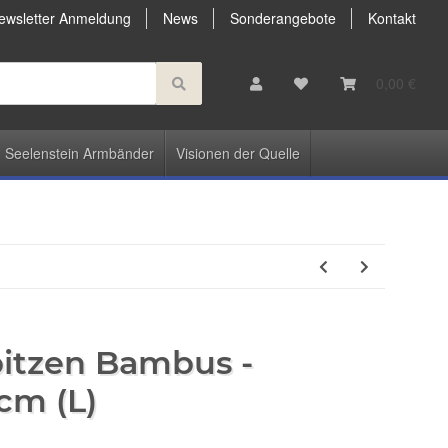
ewsletter Anmeldung
News
Sonderangebote
Kontakt
0,00 €
Seelenstein Armbänder
Visionen der Quelle
itzen Bambus -
cm (L)