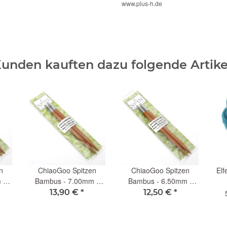
www.plus-h.de
unden kauften dazu folgende Artike
n
ChiaoGoo Spitzen
ChiaoGoo Spitzen
Elf
 -
Bambus - 7.00mm -
Bambus - 6.50mm -
13cm (L)
13cm (L)
13,90 €
*
12,50 €
*