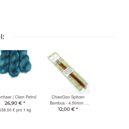
l:
enhaar | Clam Petrol
ChiaoGoo Spitzen
Bambus - 4.50mm -
26,90 €
*
13cm (S)
12,00 €
*
538,00 € pro 1 kg