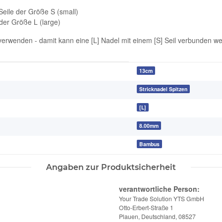
eile der Größe S (small)
der Größe L (large)
erwenden - damit kann eine [L] Nadel mit einem [S] Seil verbunden w
13cm
Stricknadel Spitzen
[L]
8.00mm
Bambus
Angaben zur Produktsicherheit
verantwortliche Person:
Your Trade Solution YTS GmbH
Otto-Erbert-Straße 1
Plauen, Deutschland, 08527