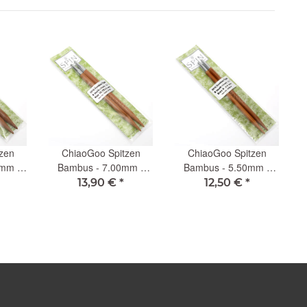
zen
ChiaoGoo Spitzen
ChiaoGoo Spitzen
0mm -
Bambus - 7.00mm -
Bambus - 5.50mm -
13cm (L)
13cm (L)
13,90 €
*
12,50 €
*