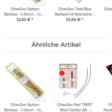
ChiaoGoo Spitzen
ChiaoGoo Twist Blue
Chia
Bambus - 6.50mm - 13cm
Stahlseil mit Nylonschicht
(L)
- 20cm (S)
12,50 €
*
10,50 €
*
Ähnliche Artikel
ChiaoGoo Spitzen
ChiaoGoo Red TWIST
C
Bambus - 7.00mm - 13cm
Short Combo (M) -
Rund